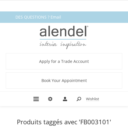
DES QUESTIONS ? Email
fabrics@alendel.com
or call
1.800.387.9968 ★ SERVICE ★
QUALITÉ ★ EN STOCK
Apply for a Trade Account
Book Your Appointment
Wishlist
Produits taggés avec 'FB003101'