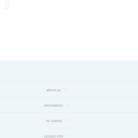
Order
Fabric
(YD)
(1)
Memo
Sample
(1)
about us
information
mi cuenta
contact info