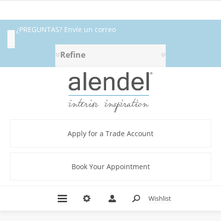
¿PREGUNTAS? Envíe un correo
Category
electrónico a fabrics@alendel.com o
Refine
Dimout
llame al 1.800.387.9968 ★ SERVICIO ★
(1)
Flame
CALIDAD ★ EN EXISTENCIA
Retardant
(1)
Grey
(1)
Apply for a Trade Account
Lining
(1)
LINING
Book Your Appointment
VOL.
7
BOOK
(1)
Wishlist