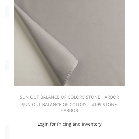
Type
L
-
Dimout
(1)
Pattern
Sun
Out
Balance
SUN OUT BALANCE OF COLORS STONE HARBOR
Of
SUN OUT BALANCE OF COLORS | 4199 STONE
Colors
HARBOR
(1)
Login for Pricing and Inventory
Click
to