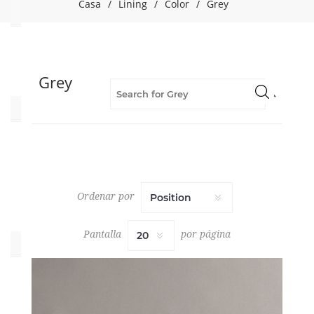
Casa
/
Lining
/
Color
/
Grey
Oeko_Tex
Yes
(1)
Grey
Collections
LINING
VOL.
7
BOOK
Ordenar por
(1)
Pantalla
por página
Color
Grey
(1)