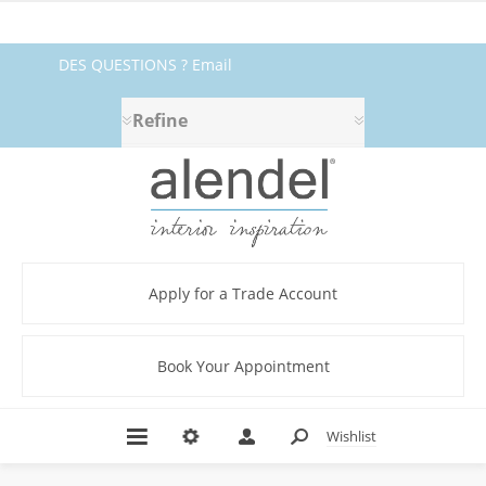
DES QUESTIONS ? Email
fabrics@alendel.com
or call
Refine
1.800.387.9968 ★ SERVICE ★
QUALITÉ ★ EN STOCK
Apply for a Trade Account
Book Your Appointment
Wishlist