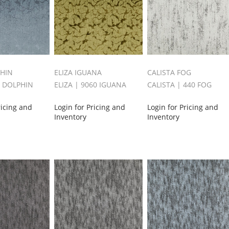
PHIN
ELIZA IGUANA
CALISTA FOG
1 DOLPHIN
ELIZA | 9060 IGUANA
CALISTA | 440 FOG
ricing and
Login for Pricing and
Login for Pricing and
Inventory
Inventory