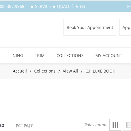
1.800.387.9968 ★ SERVICE ★ QUALITÉ ★ EN
M
Book Your Appointment
Appl
LINING
TRIM
COLLECTIONS
MY ACCOUNT
Accueil
/
Collections
/
View All
/
C.I. LUXE BOOK
Voir comme
par page