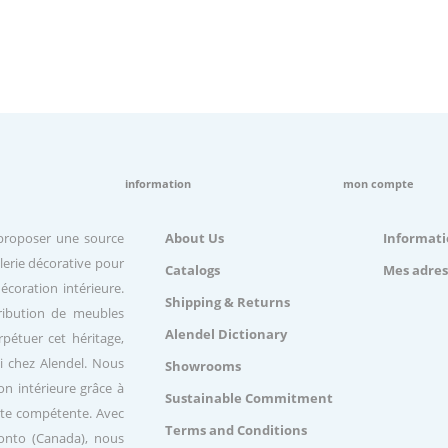
information
mon compte
 proposer une source
About Us
Informati
lerie décorative pour
Catalogs
Mes adres
écoration intérieure.
Shipping & Returns
ribution de meubles
Alendel Dictionary
pétuer cet héritage,
ui chez Alendel. Nous
Showrooms
on intérieure grâce à
Sustainable Commitment
nte compétente. Avec
Terms and Conditions
ronto (Canada), nous