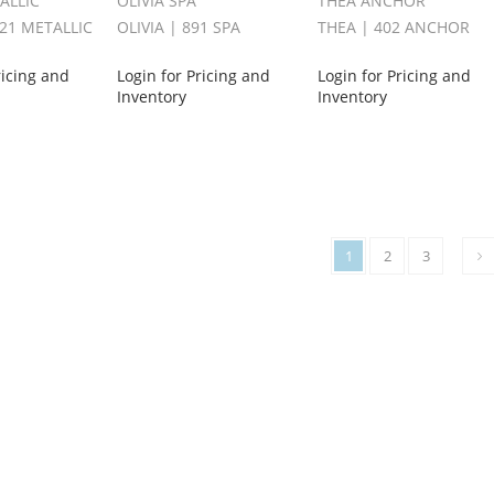
ALLIC
OLIVIA SPA
THEA ANCHOR
021 METALLIC
OLIVIA | 891 SPA
THEA | 402 ANCHOR
ricing and
Login for Pricing and
Login for Pricing and
Inventory
Inventory
1
2
3