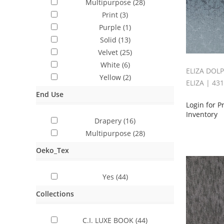
Multipurpose
(28)
Print
(3)
Purple
(1)
Solid
(13)
Velvet
(25)
White
(6)
ELIZA DOL
Yellow
(2)
ELIZA | 43
End Use
Login for P
Inventory
Drapery
(16)
Multipurpose
(28)
Oeko_Tex
Yes
(44)
Collections
C.I. LUXE BOOK
(44)