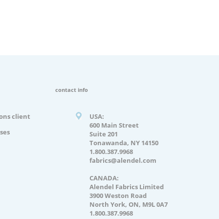
contact info
ons client
USA:
600 Main Street
ses
Suite 201
Tonawanda, NY 14150
1.800.387.9968
fabrics@alendel.com
CANADA:
Alendel Fabrics Limited
3900 Weston Road
North York, ON, M9L 0A7
1.800.387.9968