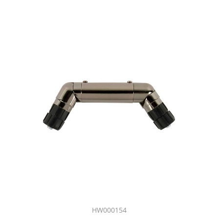
HW000154