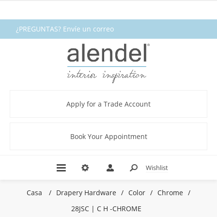
¿PREGUNTAS? Envíe un correo
electrónico a fabrics@alendel.com o
llame al 1.800.387.9968 ★ SERVICIO ★
CALIDAD ★ EN EXISTENCIA
Apply for a Trade Account
Book Your Appointment
Wishlist
Casa
/
Drapery Hardware
/
Color
/
Chrome
/
28JSC | C H -CHROME