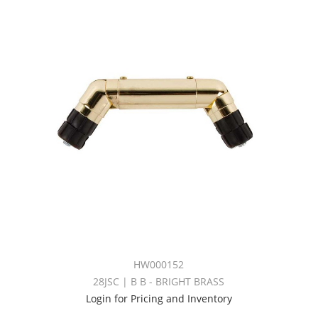
HW000152
28JSC | B B - BRIGHT BRASS
Login for Pricing and Inventory