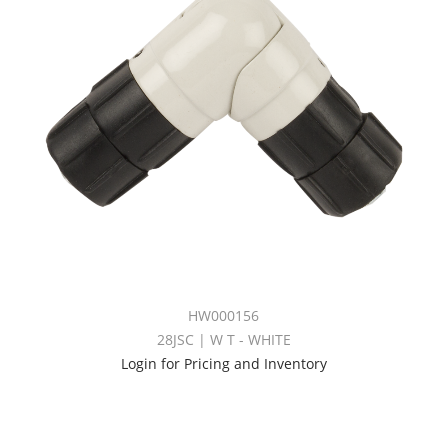
HW000156
28JSC | W T - WHITE
Login for Pricing and Inventory