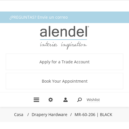
¿PREGUNTAS? Envíe un correo
electrónico a fabrics@alendel.com o
llame al 1.800.387.9968 ★ SERVICIO ★
CALIDAD ★ EN EXISTENCIA
Apply for a Trade Account
Book Your Appointment
Wishlist
Casa
/
Drapery Hardware
/
MR-60-206 | BLACK