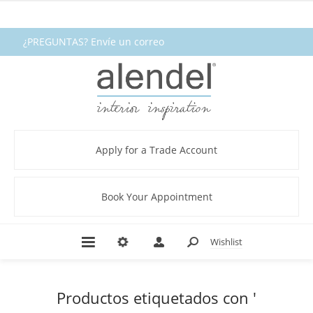
¿PREGUNTAS? Envíe un correo
electrónico a fabrics@alendel.com o
llame al 1.800.387.9968 ★ SERVICIO ★
CALIDAD ★ EN EXISTENCIA
Apply for a Trade Account
Book Your Appointment
Wishlist
Productos etiquetados con '